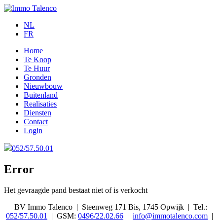
NL
FR
Home
Te Koop
Te Huur
Gronden
Nieuwbouw
Buitenland
Realisaties
Diensten
Contact
Login
052/57.50.01
Error
Het gevraagde pand bestaat niet of is verkocht
BV Immo Talenco
|
Steenweg 171 Bis, 1745 Opwijk
|
Tel.:
052/57.50.01
|
GSM:
0496/22.02.66
|
info@immotalenco.com
|