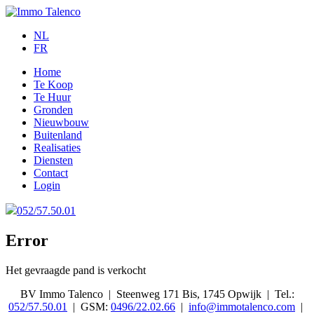
NL
FR
Home
Te Koop
Te Huur
Gronden
Nieuwbouw
Buitenland
Realisaties
Diensten
Contact
Login
052/57.50.01
Error
Het gevraagde pand is verkocht
BV Immo Talenco
|
Steenweg 171 Bis, 1745 Opwijk
|
Tel.:
052/57.50.01
|
GSM:
0496/22.02.66
|
info@immotalenco.com
|