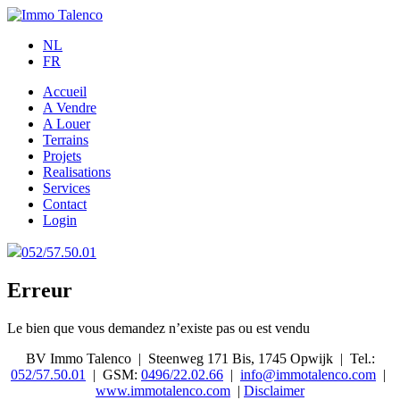
NL
FR
Accueil
A Vendre
A Louer
Terrains
Projets
Realisations
Services
Contact
Login
052/57.50.01
Erreur
Le bien que vous demandez n’existe pas ou est vendu
BV Immo Talenco
|
Steenweg 171 Bis, 1745 Opwijk
|
Tel.:
052/57.50.01
|
GSM:
0496/22.02.66
|
info@immotalenco.com
|
www.immotalenco.com
|
Disclaimer